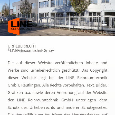
Zum
Inhalt
springen
URHEBERRECHT
©
LINE Reinraumtechnik GmbH
Die auf dieser Website veröffentlichten Inhalte und
Werke sind urheberrechtlich geschützt. Das Copyright
dieser Website liegt bei der LINE Reinraumtechnik
GmbH, Reutlingen. Alle Rechte vorbehalten. Text, Bilder,
Grafiken u.a. sowie deren Anordnung auf der Website
der LINE Reinraumtechnik GmbH unterliegen dem
Schutz des Urheberrechts und anderer Schutzgesetze.
Die Vervielfältigung im Wege des Herunterladens auf